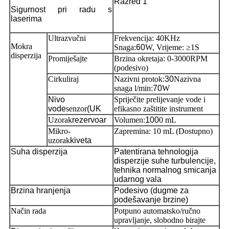
Razred 1
Sigurnost pri radu s
laserima
Ultrazvučni
Frekvencija: 40KHz
Mokra
Snaga:
60
W, Vrijeme: ≥1S
disperzija
Promiješajte
Brzina okretaja: 0-3000RPM
(podesivo)
Cirkuliraj
Nazivni protok:
30
Nazivna
snaga l/min:
70
W
Nivo
Spriječite prelijevanje vode i
vode
senzor
(UK
efikasno zaštitite instrument
Uzorak
rezervoar
Volumen:
100
0 mL
Mikro-
Zapremina: 10 mL (Dostupno)
uzorak
kiveta
Suha disperzija
Patentirana tehnologija
disperzije suhe turbulencije,
tehnika normalnog smicanja
udarnog vala
Brzina hranjenja
Podesivo (dugme za
podešavanje brzine)
Način rada
Potpuno automatsko/ručno
upravljanje, slobodno birajte