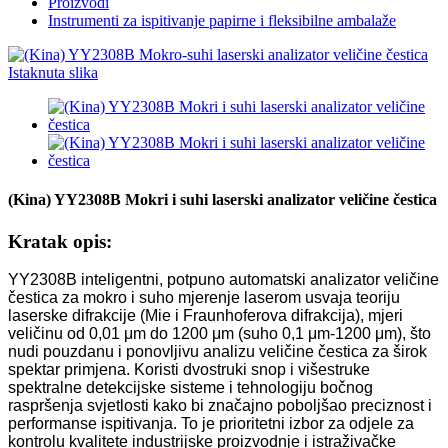
Proizvodi
Instrumenti za ispitivanje papirne i fleksibilne ambalaže
(Kina) YY2308B Mokri i suhi laserski analizator veličine čestica
Kratak opis:
YY2308B inteligentni, potpuno automatski analizator veličine
čestica za mokro i suho mjerenje laserom usvaja teoriju
laserske difrakcije (Mie i Fraunhoferova difrakcija), mjeri
veličinu od 0,01 μm do 1200 μm (suho 0,1 μm-1200 μm), što
nudi pouzdanu i ponovljivu analizu veličine čestica za širok
spektar primjena. Koristi dvostruki snop i višestruke
spektralne detekcijske sisteme i tehnologiju bočnog
raspršenja svjetlosti kako bi značajno poboljšao preciznost i
performanse ispitivanja. To je prioritetni izbor za odjele za
kontrolu kvalitete industrijske proizvodnje i istraživačke