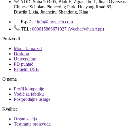
ADD: Soba 503-05, Blok E, Zgrada br. 1, Jinan Overseas
Chinese Scholars Pioneering Park, Huayang Road 69,
Distrikt Lixia, Jinancity, Shandong, Kina
E-pošta:
info@jnyytech.com
TEL:
008615866671927 (Wechat/whatsApp)
Proizvodi
Montaža na zid
Desktop
Univerzalno
PD punjač
Pametni USB
O nama
Profil kompanije
Vodič za fabriku
Postprodajne usluge
Kvalitet
Organizacija
Testiranje proizvoda