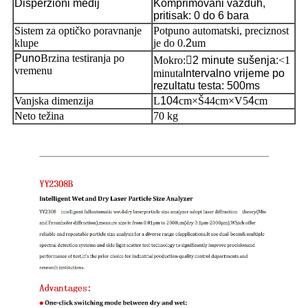
Disperzioni medij
Komprimovani vazduh,
pritisak: 0 do 6 bara
Sistem za optičko poravnanje
Potpuno automatski, preciznost
klupe
je do 0.
2
um
Puno
Brzina testiranja po
Mokro:

2 minute sušenja:
<1
vremenu
minuta
Intervalno vrijeme po
rezultatu testa: 500ms
Vanjska dimenzija
L
104
cm×Š44cm×V5
4
cm
Neto težina
70 kg