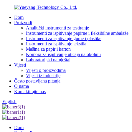
Dom
Proizvodi
Analitički instrumenti za testiranje
Instrumenti za ispitivanje papirne i fleksibilne ambalaže
Instrumenti za ispitivanje gume i plastike
Instrumenti za ispitivanje tekstila
Mašina za papir i karton
Komora za ispitivanje uticaja na okolinu
Laboratorijski namještaj
Vijesti
Vijesti o proizvodima
Vijesti iz industrije
Često postavljana pitanja
O nama
Kontaktirajte nas
English
Dom