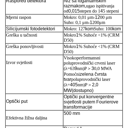
Raspored detektora
Niz sa logaritamskim
razmakom,
ugao ispitivanja
od
0,015
stepen do 1
4
5 stepeni
Mjerni raspon
Mokro: 0,01 μm-
12
00 μm
Suho: 0,1 μm-
1
200μm
Silicijumski fotodetektori
Mokro: 127
kom
Suho: 100
kom
Greška u tačnosti
Mokro
1
% Suhoće <1% (CRM
D50)
Greška ponovljivosti
Mokro
1
% Suhoće <1% (CRM
D50)
Visokoperformansni
Izvor svjetlosti
poluprovodnički crveni laser
(λ=63
9
nm)P
＞
3
0,0 MWA
Pomoćni
zelena čvrsta
tvar
poluprovodnički laser
(λ=
405
nm)P
＞
2,0
MW
(dostupno)
Optički put konvergentne
Optički put
svjetlosti putem Fourierove
transformacije
500 mm
Efektivna žižna daljina