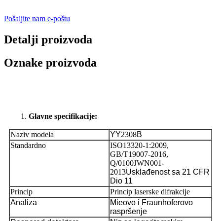
Pošaljite nam e-poštu
Detalji proizvoda
Oznake proizvoda
Glavne specifikacije:
Naziv modela
YY
2308
B
Standardno
ISO13320-1:2009,
GB/T19007-2016,
Q/0100JWN001-
2013
Usklađenost sa 21 CFR
Dio 11
Princip
Princip laserske difrakcije
Analiza
Mieovo i Fraunhoferovo
raspršenje