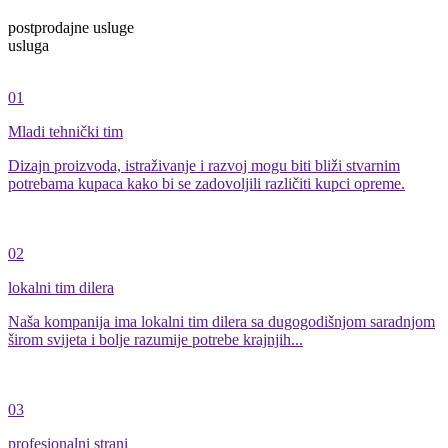
postprodajne usluge
usluga
01
Mladi tehnički tim
Dizajn proizvoda, istraživanje i razvoj mogu biti bliži stvarnim
potrebama kupaca kako bi se zadovoljili različiti kupci opreme.
02
lokalni tim dilera
Naša kompanija ima lokalni tim dilera sa dugogodišnjom saradnjom
širom svijeta i bolje razumije potrebe krajnjih...
03
profesionalni strani