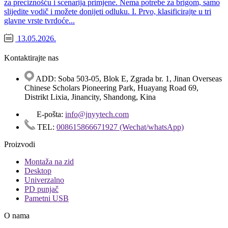
za preciznošću i scenarija primjene. Nema potrebe za brigom, samo
slijedite vodič i možete donijeti odluku. I. Prvo, klasificirajte u tri
glavne vrste tvrdoće...
13.05.2026.
Kontaktirajte nas
ADD: Soba 503-05, Blok E, Zgrada br. 1, Jinan Overseas
Chinese Scholars Pioneering Park, Huayang Road 69,
Distrikt Lixia, Jinancity, Shandong, Kina
E-pošta:
info@jnyytech.com
TEL:
008615866671927 (Wechat/whatsApp)
Proizvodi
Montaža na zid
Desktop
Univerzalno
PD punjač
Pametni USB
O nama