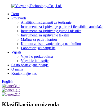
Dom
Proizvodi
Analitički instrumenti za testiranje
Instrumenti za ispitivanje papirne i fleksibilne ambalaže
Instrumenti za ispitivanje gume i plastike
Instrumenti za ispitivanje tekstila
Mašina za papir i karton
Komora za ispitivanje uticaja na okolinu
Laboratorijski namještaj
Vijesti
Vijesti o proizvodima
Vijesti iz industrije
Često postavljana pitanja
O nama
Kontaktirajte nas
English
Klasifikacija proizvoda