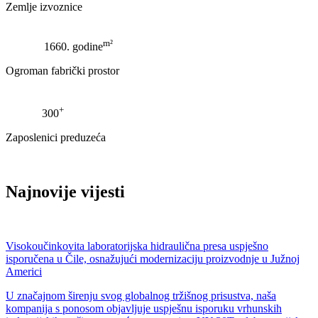
Zemlje izvoznice
m²
1660. godine
Ogroman fabrički prostor
+
300
Zaposlenici preduzeća
Najnovije vijesti
Visokoučinkovita laboratorijska hidraulična presa uspješno
isporučena u Čile, osnažujući modernizaciju proizvodnje u Južnoj
Americi
U značajnom širenju svog globalnog tržišnog prisustva, naša
kompanija s ponosom objavljuje uspješnu isporuku vrhunskih