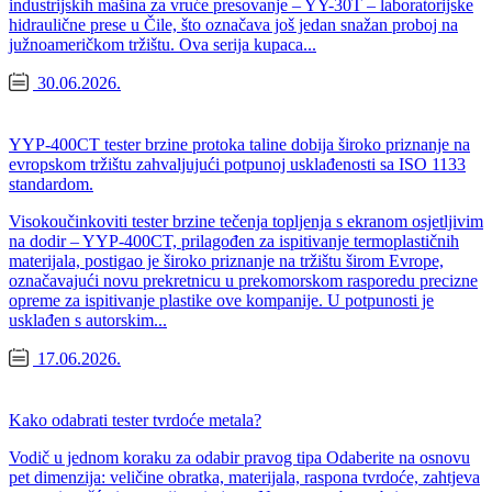
industrijskih mašina za vruće presovanje – YY-30T – laboratorijske
hidraulične prese u Čile, što označava još jedan snažan proboj na
južnoameričkom tržištu. Ova serija kupaca...
30.06.2026.
YYP-400CT tester brzine protoka taline dobija široko priznanje na
evropskom tržištu zahvaljujući potpunoj usklađenosti sa ISO 1133
standardom.
Visokoučinkoviti tester brzine tečenja topljenja s ekranom osjetljivim
na dodir – YYP-400CT, prilagođen za ispitivanje termoplastičnih
materijala, postigao je široko priznanje na tržištu širom Evrope,
označavajući novu prekretnicu u prekomorskom rasporedu precizne
opreme za ispitivanje plastike ove kompanije. U potpunosti je
usklađen s autorskim...
17.06.2026.
Kako odabrati tester tvrdoće metala?
Vodič u jednom koraku za odabir pravog tipa Odaberite na osnovu
pet dimenzija: veličine obratka, materijala, raspona tvrdoće, zahtjeva