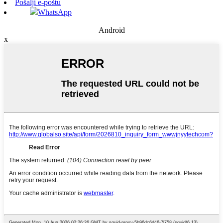
Pošalji e-poštu
WhatsApp
Android
x