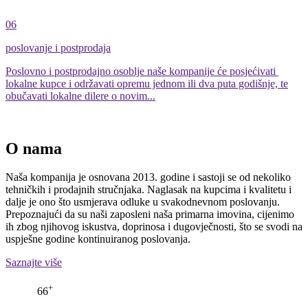
06
poslovanje i postprodaja
Poslovno i postprodajno osoblje naše kompanije će posjećivati ​​
lokalne kupce i održavati opremu jednom ili dva puta godišnje, te
obučavati lokalne dilere o novim...
O nama
Naša kompanija je osnovana 2013. godine i sastoji se od nekoliko
tehničkih i prodajnih stručnjaka. Naglasak na kupcima i kvalitetu i
dalje je ono što usmjerava odluke u svakodnevnom poslovanju.
Prepoznajući da su naši zaposleni naša primarna imovina, cijenimo
ih zbog njihovog iskustva, doprinosa i dugovječnosti, što se svodi na
uspješne godine kontinuiranog poslovanja.
Saznajte više
+
66