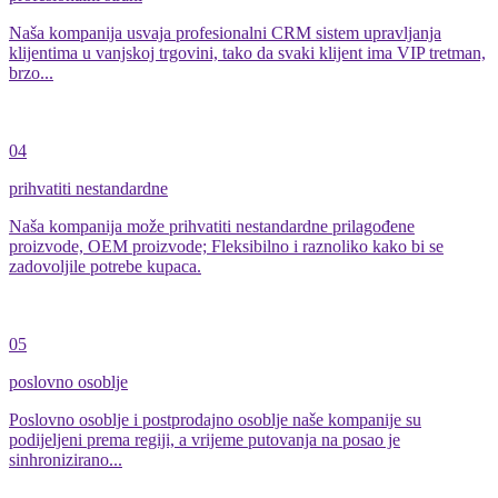
Naša kompanija usvaja profesionalni CRM sistem upravljanja
klijentima u vanjskoj trgovini, tako da svaki klijent ima VIP tretman,
brzo...
04
prihvatiti nestandardne
Naša kompanija može prihvatiti nestandardne prilagođene
proizvode, OEM proizvode; Fleksibilno i raznoliko kako bi se
zadovoljile potrebe kupaca.
05
poslovno osoblje
Poslovno osoblje i postprodajno osoblje naše kompanije su
podijeljeni prema regiji, a vrijeme putovanja na posao je
sinhronizirano...