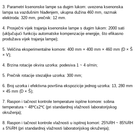
3. Parametri ksenonske lampe sa dugim lukom: uvezena ksenonska
lampa sa vazdušnim hlađenjem, ukupna dužina 460 mm, razmak
elektroda: 320 mm, prečnik: 12 mm.
4. Prosječni vijek trajanja ksenonske lampe s dugim lukom: 2000 sati
(uključujući funkciju automatske kompenzacije energije, što efikasno
produžava vijek trajanja lampe);
5. Veličina eksperimentalne komore: 400 mm × 400 mm × 460 mm (D × Š
× V);
4. Brzina rotacije okvira uzorka: podesiva 1 ~ 4 o/min;
5. Prečnik rotacije stezaljke uzorka: 300 mm;
6. Broj uzorka i efektivna površina ekspozicije jednog uzorka: 13, 280 mm
× 45 mm (D × Š);
7. Raspon i tačnost kontrole temperature ispitne komore: sobna
temperatura ~ 48℃±2℃ (pri standardnoj vlažnosti laboratorijskog
okruženja);
8. Raspon i tačnost kontrole vlažnosti u ispitnoj komori: 25%RH ~ 85%RH
± 5%RH (pri standardnoj vlažnosti laboratorijskog okruženja);