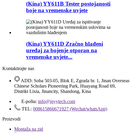
(Kina) YY611B Tester postojanosti
boje na vremenske uvjete
(Kina) YY611D Zračno hlađeni
uređaj za bojenje otporan na
vremenske uvjete...
Kontaktirajte nas
ADD: Soba 503-05, Blok E, Zgrada br. 1, Jinan Overseas
Chinese Scholars Pioneering Park, Huayang Road 69,
Distrikt Lixia, Jinancity, Shandong, Kina
E-pošta:
info@jnyytech.com
TEL:
008615866671927 (Wechat/whatsApp)
Proizvodi
Montaža na zid