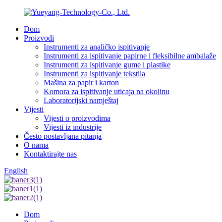
Dom
Proizvodi
Instrumenti za analičko ispitivanje
Instrumenti za ispitivanje papirne i fleksibilne ambalaže
Instrumenti za ispitivanje gume i plastike
Instrumenti za ispitivanje tekstila
Mašina za papir i karton
Komora za ispitivanje uticaja na okolinu
Laboratorijski namještaj
Vijesti
Vijesti o proizvodima
Vijesti iz industrije
Često postavljana pitanja
O nama
Kontaktirajte nas
English
Dom