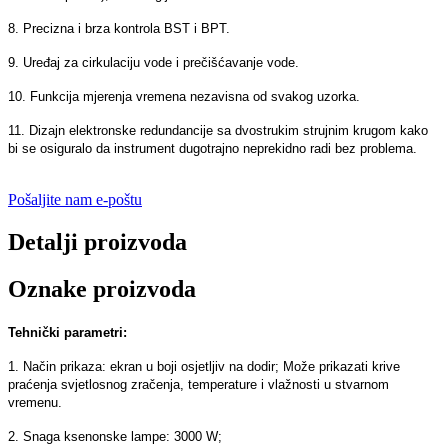
8. Precizna i brza kontrola BST i BPT.
9. Uređaj za cirkulaciju vode i prečišćavanje vode.
10. Funkcija mjerenja vremena nezavisna od svakog uzorka.
11. Dizajn elektronske redundancije sa dvostrukim strujnim krugom kako
bi se osiguralo da instrument dugotrajno neprekidno radi bez problema.
Pošaljite nam e-poštu
Detalji proizvoda
Oznake proizvoda
Tehnički parametri:
1. Način prikaza: ekran u boji osjetljiv na dodir; Može prikazati krive
praćenja svjetlosnog zračenja, temperature i vlažnosti u stvarnom
vremenu.
2. Snaga ksenonske lampe: 3000 W;