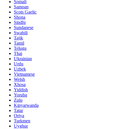
Somali
Samoan
Scots Gaelic
Shona
Sindhi
Sundanese
Swahili
Tajik
Tamil
Telugu
Thai
Ukrainian
Urdu
Uzbek
Vietnamese
Welsh
Xhosa
Yiddish
Yoruba
Zulu
Kinyarwanda
Tatar
Oriya
Turkmen
Uyghur