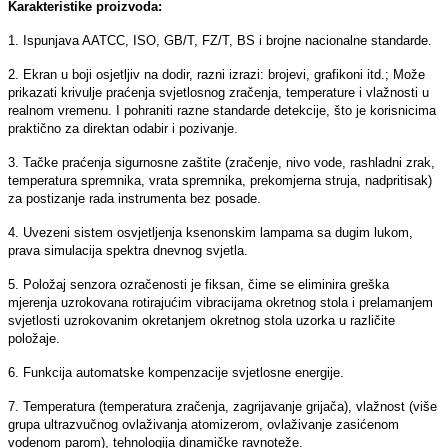
Karakteristike proizvoda:
1. Ispunjava AATCC, ISO, GB/T, FZ/T, BS i brojne nacionalne standarde.
2. Ekran u boji osjetljiv na dodir, razni izrazi: brojevi, grafikoni itd.; Može
prikazati krivulje praćenja svjetlosnog zračenja, temperature i vlažnosti u
realnom vremenu. I pohraniti razne standarde detekcije, što je korisnicima
praktično za direktan odabir i pozivanje.
3. Tačke praćenja sigurnosne zaštite (zračenje, nivo vode, rashladni zrak,
temperatura spremnika, vrata spremnika, prekomjerna struja, nadpritisak)
za postizanje rada instrumenta bez posade.
4. Uvezeni sistem osvjetljenja ksenonskim lampama sa dugim lukom,
prava simulacija spektra dnevnog svjetla.
5. Položaj senzora ozračenosti je fiksan, čime se eliminira greška
mjerenja uzrokovana rotirajućim vibracijama okretnog stola i prelamanjem
svjetlosti uzrokovanim okretanjem okretnog stola uzorka u različite
položaje.
6. Funkcija automatske kompenzacije svjetlosne energije.
7. Temperatura (temperatura zračenja, zagrijavanje grijača), vlažnost (više
grupa ultrazvučnog ovlaživanja atomizerom, ovlaživanje zasićenom
vodenom parom), tehnologija dinamičke ravnoteže.