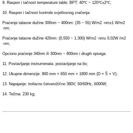
9. Raspon i tačnost temperature table: BPT: 40℃ ~ 120℃±2℃;
10. Raspon i tačnost kontrole svjetlosnog zračenja:
Praćenje talasne dužine 300nm ~ 400nm: (35 ~ 55) W/m2 ·nm±1 W/m2
·nm;
Praćenje talasne dužine 420nm: (0,550 ~ 1,300) W/m2 ·nm± 0,02W /m2
·nm;
Opciono praćenje 340nm ili 300nm ~ 800nm ​​i drugih opsega.
11. Postavljanje instrumenata: postavljanje na tlo;
12. Ukupne dimenzije: 900 mm × 650 mm × 1800 mm (D × Š × V);
13. Napajanje: trofazno četverožično 380V, 50/60Hz, 6000W;
14. Težina: 230 kg;