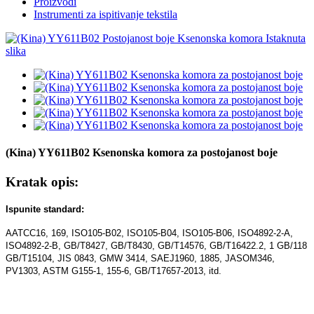
Proizvodi
Instrumenti za ispitivanje tekstila
(Kina) YY611B02 Ksenonska komora za postojanost boje
Kratak opis:
Ispunite standard:
AATCC16, 169, ISO105-B02, ISO105-B04, ISO105-B06, ISO4892-2-A,
ISO4892-2-B, GB/T8427, GB/T8430, GB/T14576, GB/T16422.2, 1 GB/118
GB/T15104, JIS 0843, GMW 3414, SAEJ1960, 1885, JASOM346,
PV1303, ASTM G155-1, 155-6, GB/T17657-2013, itd.