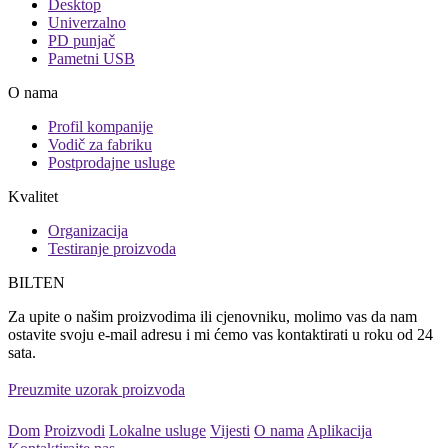
Desktop
Univerzalno
PD punjač
Pametni USB
O nama
Profil kompanije
Vodič za fabriku
Postprodajne usluge
Kvalitet
Organizacija
Testiranje proizvoda
BILTEN
Za upite o našim proizvodima ili cjenovniku, molimo vas da nam
ostavite svoju e-mail adresu i mi ćemo vas kontaktirati u roku od 24
sata.
Preuzmite uzorak proizvoda
Dom
Proizvodi
Lokalne usluge
Vijesti
O nama
Aplikacija