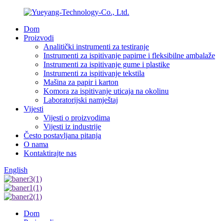
Dom
Proizvodi
Analitički instrumenti za testiranje
Instrumenti za ispitivanje papirne i fleksibilne ambalaže
Instrumenti za ispitivanje gume i plastike
Instrumenti za ispitivanje tekstila
Mašina za papir i karton
Komora za ispitivanje uticaja na okolinu
Laboratorijski namještaj
Vijesti
Vijesti o proizvodima
Vijesti iz industrije
Često postavljana pitanja
O nama
Kontaktirajte nas
English
Dom