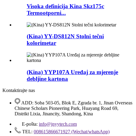
Visoka definicija Kina Skz175c
Termootporni...
(Kina) YY-DS812N Stolni tečni
kolorimetar
(Kina) YYP107A Uređaj za mjerenje
debljine kartona
Kontaktirajte nas
ADD: Soba 503-05, Blok E, Zgrada br. 1, Jinan Overseas
Chinese Scholars Pioneering Park, Huayang Road 69,
Distrikt Lixia, Jinancity, Shandong, Kina
E-pošta:
info@jnyytech.com
TEL:
008615866671927 (Wechat/whatsApp)