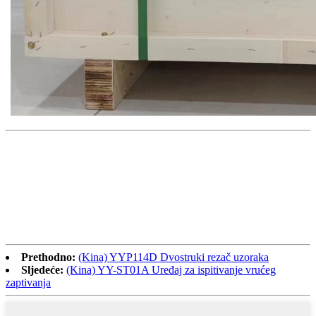
Prethodno:
(Kina) YYP114D Dvostruki rezač uzoraka
Sljedeće:
(Kina) YY-ST01A Uređaj za ispitivanje vrućeg
zaptivanja