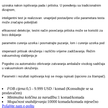
uzoraka nakon ispitivanja pada i pritiska. U poređenju sa tradicionalnim
dizajnom,
inteligentni test je realizovan: unaprijed postavljeno više parametara testa
može značajno poboljšati
efikasnost detekcije; testni način povećanja pritiska može se koristiti za
brzo dobijanje
parametre curenja uzorka i posmatrajte puzanje, lom i curenje uzorka pod
stepenasti pritisak okruženja i različito vrijeme zadržavanja. Režim
vakuumskog slabljenja je
Pogodno za automatsko otkrivanje zatvaranja ambalaže visokog sadržaja
u vakuumskom okruženju.
Parametri i rezultati ispitivanja koji se mogu ispisati (opciono za štampač).
FOB cijena:
0,5 - 9.999 USD / komad (Konsultujte se sa
prodavačem)
Minimalna količina za narudžbu:
1 komad/komada
Mogućnost snabdijevanja:
10000 komada/komada mjesečno
Pošaljite nam e-poštu