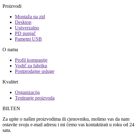
Proizvodi
Montaža na zid
Desktop
Univerzalno
PD punjač
Pametni USB
O nama
Profil kompanije
Vodič za fabriku
Postprodajne usluge
Kvalitet
Organizacija
Testiranje proizvoda
BILTEN
Za upite o našim proizvodima ili cjenovniku, molimo vas da nam
ostavite svoju e-mail adresu i mi ćemo vas kontaktirati u roku od 24
sata.