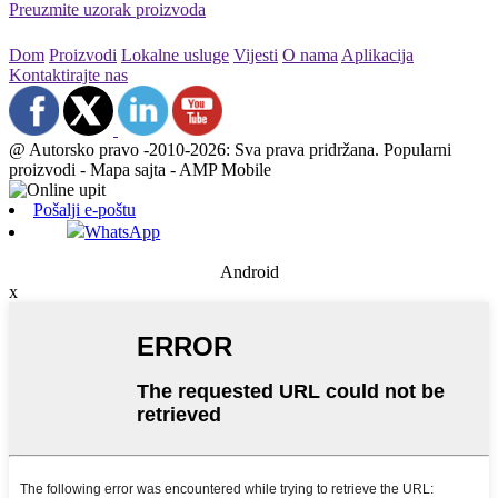
Preuzmite uzorak proizvoda
Dom
Proizvodi
Lokalne usluge
Vijesti
O nama
Aplikacija
Kontaktirajte nas
@ Autorsko pravo -2010-2026: Sva prava pridržana. Popularni
proizvodi - Mapa sajta - AMP Mobile
Pošalji e-poštu
WhatsApp
Android
x