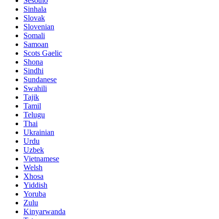
Sesotho
Sinhala
Slovak
Slovenian
Somali
Samoan
Scots Gaelic
Shona
Sindhi
Sundanese
Swahili
Tajik
Tamil
Telugu
Thai
Ukrainian
Urdu
Uzbek
Vietnamese
Welsh
Xhosa
Yiddish
Yoruba
Zulu
Kinyarwanda