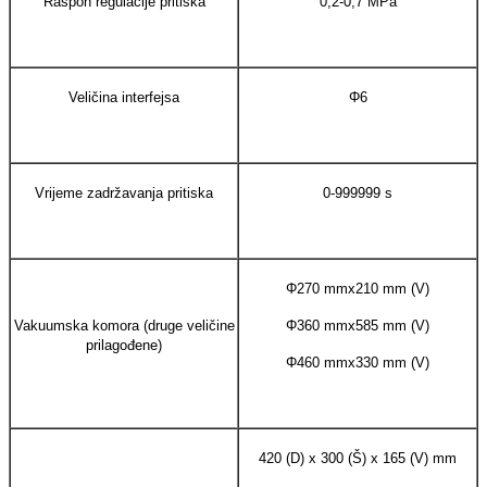
Raspon regulacije pritiska
0,2-0,7 MPa
Veličina interfejsa
Φ6
Vrijeme zadržavanja pritiska
0-999999 s
Φ270 mmx210 mm (V)
Vakuumska komora (druge veličine
Φ360 mmx585 mm (V)
prilagođene)
Φ460 mmx330 mm (V)
420 (D) x 300 (Š) x 165 (V) mm