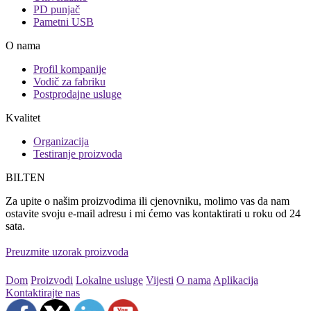
PD punjač
Pametni USB
O nama
Profil kompanije
Vodič za fabriku
Postprodajne usluge
Kvalitet
Organizacija
Testiranje proizvoda
BILTEN
Za upite o našim proizvodima ili cjenovniku, molimo vas da nam
ostavite svoju e-mail adresu i mi ćemo vas kontaktirati u roku od 24
sata.
Preuzmite uzorak proizvoda
Dom
Proizvodi
Lokalne usluge
Vijesti
O nama
Aplikacija
Kontaktirajte nas