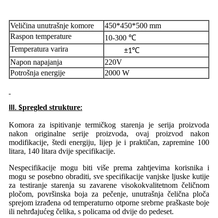
Veličina unutrašnje komore
450*450*500 mm
Raspon temperature
10-300 ℃
Temperatura varira
±1℃
Napon napajanja
220V
Potrošnja energije
2000 W
pregled strukture
III. S
:
Komora za ispitivanje termičkog starenja je serija proizvoda
nakon originalne serije proizvoda, ovaj proizvod nakon
modifikacije, štedi energiju, lijep je i praktičan, zapremine 100
litara, 140 litara dvije specifikacije.
Nespecifikacije mogu biti više prema zahtjevima korisnika i
mogu se posebno obraditi, sve specifikacije vanjske ljuske kutije
za testiranje starenja su zavarene visokokvalitetnom čeličnom
pločom, površinska boja za pečenje, unutrašnja čelična ploča
sprejom izrađena od temperaturno otporne srebrne praškaste boje
ili nehrđajućeg čelika, s policama od dvije do pedeset.