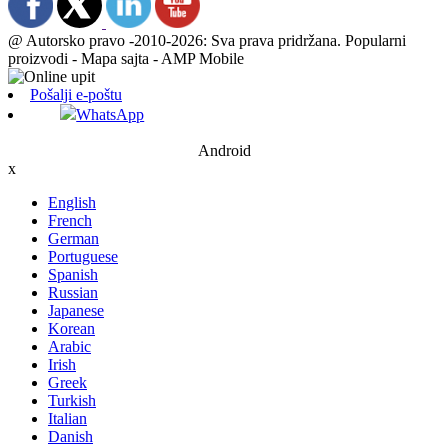
@ Autorsko pravo -2010-2026: Sva prava pridržana. Popularni
proizvodi - Mapa sajta - AMP Mobile
Pošalji e-poštu
WhatsApp
Android
x
English
French
German
Portuguese
Spanish
Russian
Japanese
Korean
Arabic
Irish
Greek
Turkish
Italian
Danish