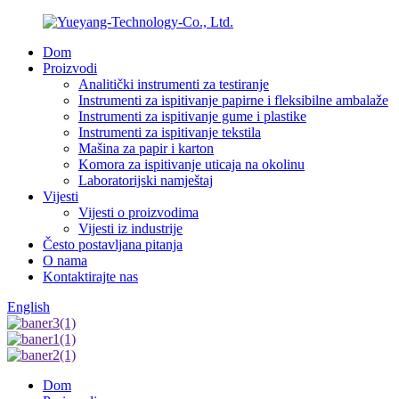
Dom
Proizvodi
Analitički instrumenti za testiranje
Instrumenti za ispitivanje papirne i fleksibilne ambalaže
Instrumenti za ispitivanje gume i plastike
Instrumenti za ispitivanje tekstila
Mašina za papir i karton
Komora za ispitivanje uticaja na okolinu
Laboratorijski namještaj
Vijesti
Vijesti o proizvodima
Vijesti iz industrije
Često postavljana pitanja
O nama
Kontaktirajte nas
English
Dom