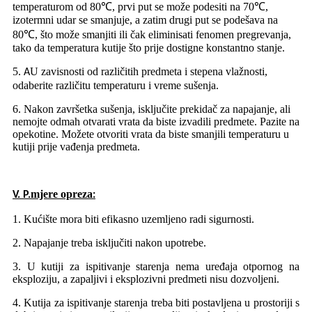
temperaturom od 80℃, prvi put se može podesiti na 70℃,
izotermni udar se smanjuje, a zatim drugi put se podešava na
80℃, što može smanjiti ili čak eliminisati fenomen pregrevanja,
tako da temperatura kutije što prije dostigne konstantno stanje.
5
U zavisnosti od različitih predmeta i stepena vlažnosti,
.
A
odaberite različitu temperaturu i vreme sušenja.
6. Nakon završetka sušenja, isključite prekidač za napajanje, ali
nemojte odmah otvarati vrata da biste izvadili predmete. Pazite na
opekotine. Možete otvoriti vrata da biste smanjili temperaturu u
kutiji prije vađenja predmeta.
mjere opreza
V. P.
:
1. Kućište mora biti efikasno uzemljeno radi sigurnosti.
2. Napajanje treba isključiti nakon upotrebe.
3. U kutiji za ispitivanje starenja nema uređaja otpornog na
eksploziju, a zapaljivi i eksplozivni predmeti nisu dozvoljeni.
4. Kutija za ispitivanje starenja treba biti postavljena u prostoriji s