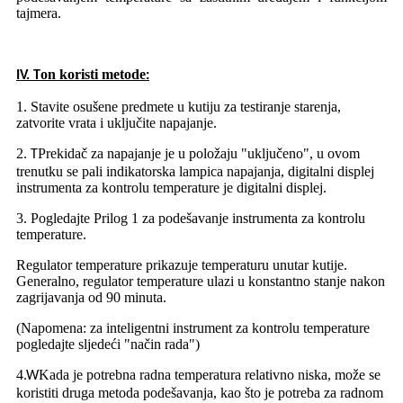
tajmera.
on koristi metode
IV. T
:
1. Stavite osušene predmete u kutiju za testiranje starenja,
zatvorite vrata i uključite napajanje.
2
Prekidač za napajanje je u položaju "uključeno", u ovom
.
T
trenutku se pali indikatorska lampica napajanja, digitalni displej
instrumenta za kontrolu temperature je digitalni displej.
3. Pogledajte Prilog 1 za podešavanje instrumenta za kontrolu
temperature.
Regulator temperature prikazuje temperaturu unutar kutije.
Generalno, regulator temperature ulazi u konstantno stanje nakon
zagrijavanja od 90 minuta.
(Napomena: za inteligentni instrument za kontrolu temperature
pogledajte sljedeći "način rada")
4
Kada je potrebna radna temperatura relativno niska, može se
.W
koristiti druga metoda podešavanja, kao što je potreba za radnom