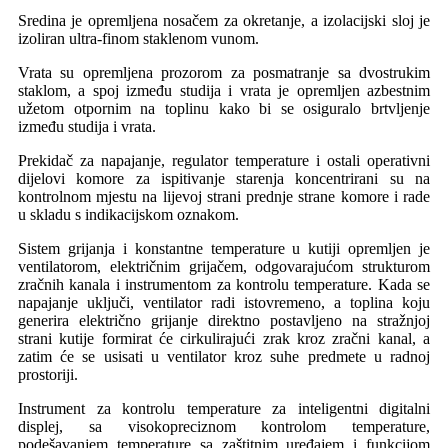
Sredina je opremljena nosačem za okretanje, a izolacijski sloj je
izoliran ultra-finom staklenom vunom.
Vrata su opremljena prozorom za posmatranje sa dvostrukim
staklom, a spoj između studija i vrata je opremljen azbestnim
užetom otpornim na toplinu kako bi se osiguralo brtvljenje
između studija i vrata.
Prekidač za napajanje, regulator temperature i ostali operativni
dijelovi komore za ispitivanje starenja koncentrirani su na
kontrolnom mjestu na lijevoj strani prednje strane komore i rade
u skladu s indikacijskom oznakom.
Sistem grijanja i konstantne temperature u kutiji opremljen je
ventilatorom, električnim grijačem, odgovarajućom strukturom
zračnih kanala i instrumentom za kontrolu temperature. Kada se
napajanje uključi, ventilator radi istovremeno, a toplina koju
generira električno grijanje direktno postavljeno na stražnjoj
strani kutije formirat će cirkulirajući zrak kroz zračni kanal, a
zatim će se usisati u ventilator kroz suhe predmete u radnoj
prostoriji.
Instrument za kontrolu temperature za inteligentni digitalni
displej, sa visokopreciznom kontrolom temperature,
podešavanjem temperature sa zaštitnim uređajem i funkcijom