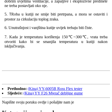
dobrim uvjetima ventilacije, a zapaljive i eksplozivne predmete
ne treba postavljati oko nje.
5
Roba u kutiji ne smije biti pretrpana, a mora se ostaviti i
.
T
prostor za cirkulaciju toplog zraka.
6. Unutrašnjost i vanjština kutije uvijek trebaju biti čiste.
7. Kada je temperatura korištenja 150℃~300℃, vrata treba
otvoriti kako bi se smanjila temperatura u kutiji nakon
isključivanja.
Prethodno:
(Kina) YY-6005B Ross Flex tester
Sljedeće:
(Kina) YY F26 Mjerač debljine gume
Napišite svoju poruku ovdje i pošaljite nam je