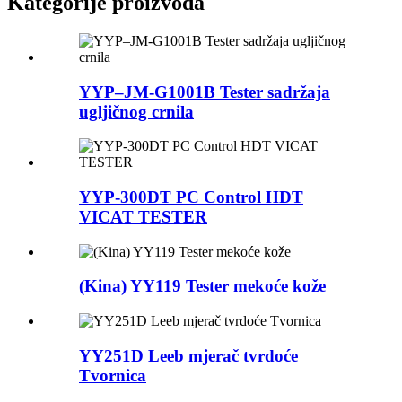
Kategorije proizvoda
YYP–JM-G1001B Tester sadržaja
ugljičnog crnila
YYP-300DT PC Control HDT
VICAT TESTER
(Kina) YY119 Tester mekoće kože
YY251D Leeb mjerač tvrdoće
Tvornica