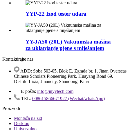
YYP-22 Izod tester udara
YY-JA50 (20L) Vakuumska mašina
za uklanjanje pjene s miješanjem
Kontaktirajte nas
ADD: Soba 503-05, Blok E, Zgrada br. 1, Jinan Overseas
Chinese Scholars Pioneering Park, Huayang Road 69,
Distrikt Lixia, Jinancity, Shandong, Kina
E-pošta:
info@jnyytech.com
TEL:
008615866671927 (Wechat/whatsApp)
Proizvodi
Montaža na zid
Desktop
Univerzalno